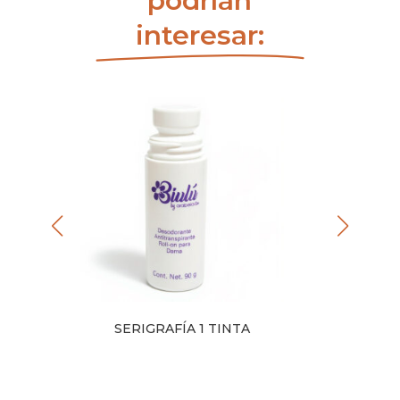
podrían
interesar:
ÍA
SERIGRAFÍA 1 TINTA
SERIGR