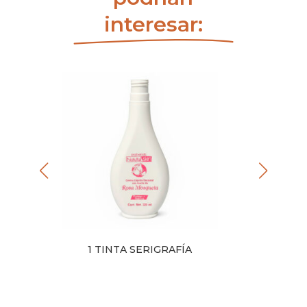
interesar:
LOR
1 TINTA SERIGRAFÍA
1 TINT